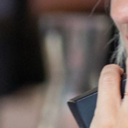
ROHRINDE
PA
RUNDHOLZ
PE
SÄGENEBENPR
ZE
SCHREDDERMA
STREUSALZ
SUBSTRAT- & 
TORF