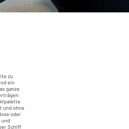
ite zu
und ein
das ganze
verträgen
ktpalette
it und ohne
lose oder
n und
per Schiff