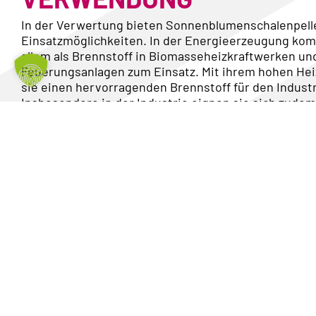
In der Verwertung bieten Sonnenblumenschalenpelle
Einsatzmöglichkeiten. In der Energieerzeugung kom
allem als Brennstoff in Biomasseheizkraftwerken und
Feuerungsanlagen zum Einsatz. Mit ihrem hohen Hei
sie einen hervorragenden Brennstoff für den Industr
Insbesondere in der Industrie eignen sie sich zudem 
Ersatz für fossile Brennstoffe. Zudem kommen sie i
als zusätzlicher Substratrohstoff genutzt werden un
nachhaltigen Erzeugung von Biogas beitragen.