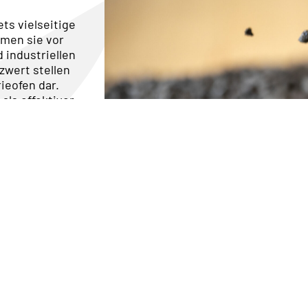
ts vielseitige
men sie vor
 industriellen
zwert stellen
ieofen dar.
als effektiver
n Biogasanlagen
d so zur