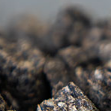
ROHRINDE
PA
RUNDHOLZ
PE
SÄGENEBENPR
ZE
SCHREDDERMA
STREUSALZ
SUBSTRAT- & 
TORF