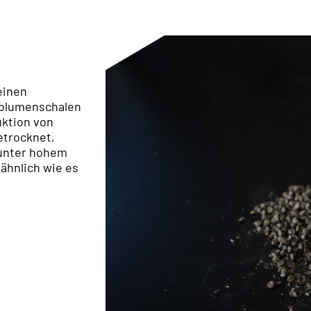
einen
nblumenschalen
uktion von
etrocknet,
 unter hohem
 ähnlich wie es