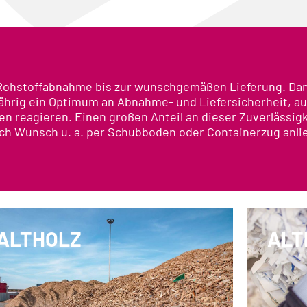
r Rohstoffabnahme bis zur wunschgemäßen Lieferung. Da
ährig ein Optimum an Abnahme- und Liefersicherheit, 
en reagieren. Einen großen Anteil an dieser Zuverlässigk
ach Wunsch u. a. per Schubboden oder Containerzug anlie
ALTHOLZ
ALT