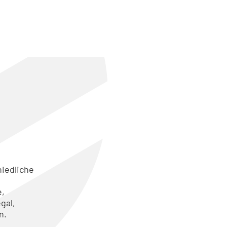
hiedliche
s
e,
gal,
n.