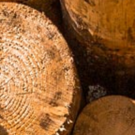
ROHRINDE
PA
RUNDHOLZ
PE
SÄGENEBENPR
ZE
SCHREDDERMA
STREUSALZ
SUBSTRAT- & 
TORF