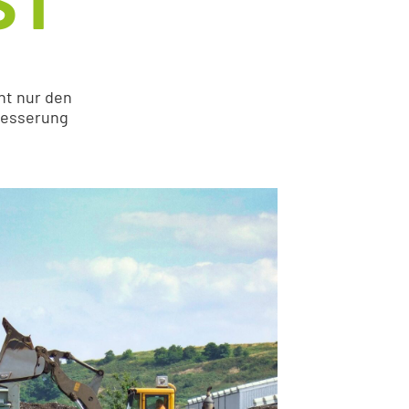
ST
ht nur den
besserung