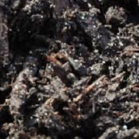
ROHRINDE
PA
RUNDHOLZ
PE
SÄGENEBENPR
ZE
SCHREDDERMA
STREUSALZ
SUBSTRAT- & 
TORF