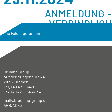
ANMELDUNG -
VERBINDLICH
Keine Felder gefunden.
Brüning Group
Auf der Muggenburg 44
28217 Bremen
Tel. +49
421 – 64361 0
Fax +49
421 – 64361 940
mail@bruening-group.de
AGB/ADSp