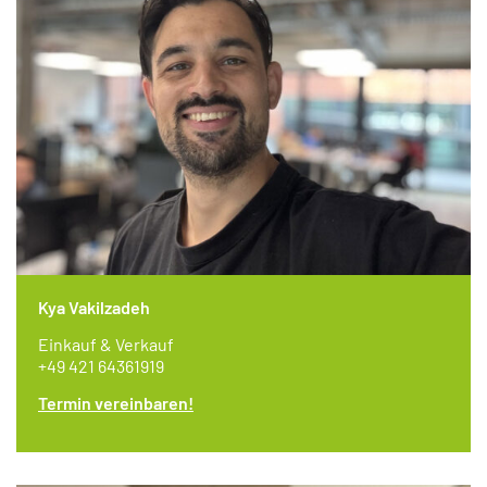
Kya Vakilzadeh
Einkauf & Verkauf
+49 421 64361919
Termin vereinbaren!