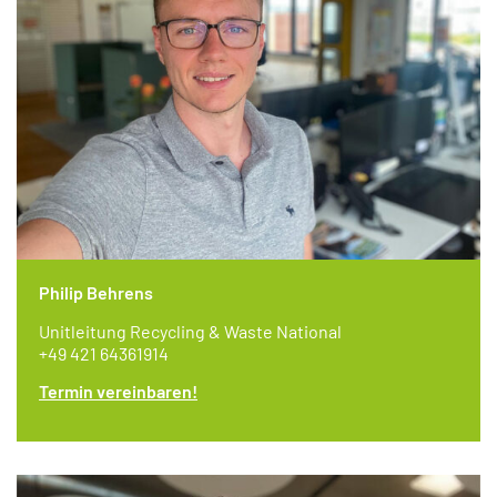
Philip Behrens
Unitleitung Recycling & Waste National
+49 421 64361914
Termin vereinbaren!