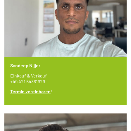
Sandeep Nijjer
Einkauf & Verkauf
+49 421 64361929
Termin vereinbaren
!