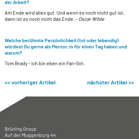
der Arbeit?
Am Ende wird alles gut. Und wenn es noch nicht gut ist,
dann ist es noch nicht das Ende. –
Oscar Wilde
Welche berühmte Persönlichkeit (tot oder lebendig)
würdest Du gerne als Mentor:in für einen Tag haben und
warum?
Tom Brady – ich bin eben ein Fan-Girl.
<< vorheriger Artikel
nächster Artikel >>
Brüning Group
Auf der Muggenburg 44