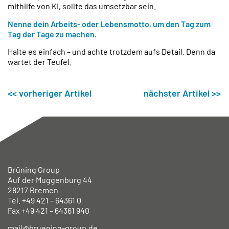
mithilfe von KI, sollte das umsetzbar sein.
Nenne dein Arbeits- oder Lebensmotto, um den Tag zum
Tag der Tage zu machen.
Halte es einfach – und achte trotzdem aufs Detail. Denn da
wartet der Teufel.
<< vorheriger Artikel
nächster Artikel >>
Brüning Group
Auf der Muggenburg 44
28217 Bremen
Tel. +49
421 – 64361 0
Fax +49
421 – 64361 940
mail@bruening-group.de