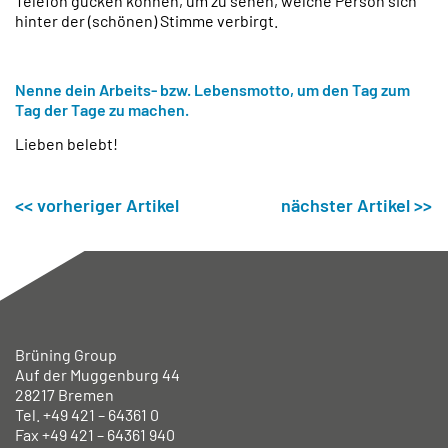
Telefon gucken können, um zu sehen, welche Person sich
hinter der (schönen) Stimme verbirgt.
Nenne dein Arbeits- bzw. Lebensmotto, um den Tag zum
Tag der Tage zu machen.
Lieben belebt!
<< vorheriger Artikel
nächster Artikel >>
Brüning Group
Auf der Muggenburg 44
28217 Bremen
Tel. +49
421 – 64361 0
Fax +49
421 – 64361 940