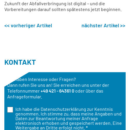
Zukunft der Abfallverbringung ist digital – und die
Vorbereitungen darauf sollten spätestens jetzt beginnen.
<< vorheriger Artikel
nächster Artikel >>
KONTAKT
Sie haben Interesse oder Fragen?
Dann rufen Sie uns an! Sie erreichen uns unter der
Telefonnummer
+49 421 - 64361 0
oder über das
Anfrageformular.
Ich habe die
Datenschutzerklärung
zur Kenntnis
genommen. Ich stimme zu, dass meine Angaben und
Daten zur Beantwortung meiner Anfrage
elektronisch erhoben und gespeichert werden. Eine
Weitergabe an Dritte erfolgt nicht.
*