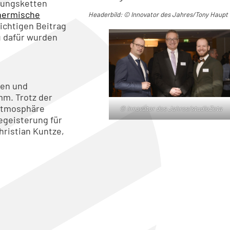
fungsketten
hermische
Headerbild: © Innovator des Jahres/Tony Haupt
ichtigen Beitrag
u dafür wurden
ten und
m. Trotz der
 Atmosphäre
© Innovator des Jahres/studioZeta
egeisterung für
hristian Kuntze,