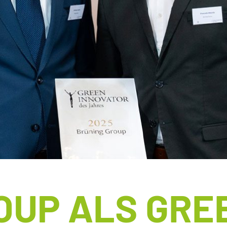
ROHRINDE
PA
RUNDHOLZ
PE
SÄGENEBENPR
ZE
SCHREDDERMA
STREUSALZ
SUBSTRAT- & 
TORF
OUP ALS GRE