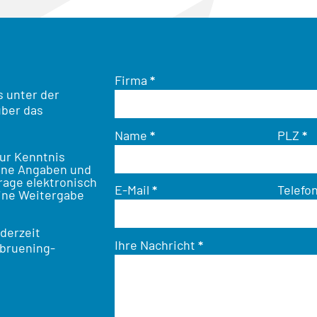
Firma
*
s unter der
ber das
Name
*
PLZ
*
ur Kenntnis
ine Angaben und
rage elektronisch
E-Mail
*
Telefo
ine Weitergabe
ederzeit
Ihre Nachricht
*
bruening-