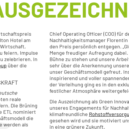
AUSGEZEICH
tschaftspreis
Chief Operating Officer (COO) für 
lton Hotel am
Nachhaltigkeitsmanager Florentin 
Wirtschaft,
den Preis persönlich entgegen. „Gl
u feiern, Impulse
Menge freudiger Aufregung dabei. E
 zelebrieren. In
Bühne zu stehen und unsere Arbei
oup
über die
sehr über die Anerkennung unser
unser Geschäftsmodell gefreut. I
inspirierend und voller spannende
SKRAFT
der Verleihung ging es in den exklu
festlicher Atmosphäre weitergefei
eutsche
ten reale
Die Auszeichnung als Green Innova
ern. Die Brüning
unseres Engagements für Nachhalti
e ETL nominiert
klimafreundliche
Rohstoffversorg
häftsmodell die
gesehen wird und sie motiviert un
e werden als
in eine grünere Zukunft.