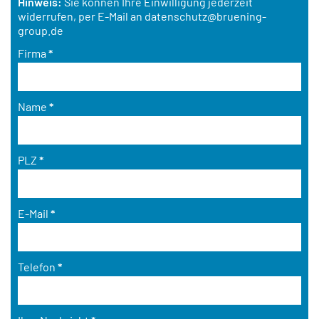
Hinweis:
Sie können Ihre Einwilligung jederzeit
widerrufen, per E-Mail an
datenschutz@bruening-
group.de
Firma
*
Name
*
PLZ
*
E-Mail
*
Telefon
*