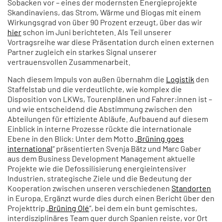
Sobacken vor – eines der modernsten Energieprojekte
Skandinaviens, das Strom, Wärme und Biogas mit einem
Wirkungsgrad von über 90 Prozent erzeugt, über das wir
hier
schon im Juni berichteten. Als Teil unserer
Vortragsreihe war diese Präsentation durch einen externen
Partner zugleich ein starkes Signal unserer
vertrauensvollen Zusammenarbeit.
Nach diesem Impuls von außen übernahm die
Logistik
den
Staffelstab und die verdeutlichte, wie komplex die
Disposition von LKWs, Tourenplänen und Fahrer:innen ist –
und wie entscheidend die Abstimmung zwischen den
Abteilungen für effiziente Abläufe. Aufbauend auf diesem
Einblick in interne Prozesse rückte die internationale
Ebene in den Blick: Unter dem Motto „
Brüning goes
international
“ präsentierten Svenja Bätz und Marc Gaber
aus dem Business Development Management aktuelle
Projekte wie die Defossilisierung energieintensiver
Industrien, strategische Ziele und die Bedeutung der
Kooperation zwischen unseren verschiedenen
Standorten
in Europa. Ergänzt wurde dies durch einen Bericht über den
Projekttrip „
Brüning Olé
“, bei dem ein bunt gemischtes,
interdisziplinäres Team quer durch Spanien reiste, vor Ort