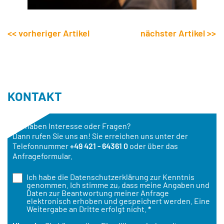
<< vorheriger Artikel
nächster Artikel >>
KONTAKT
Sie haben Interesse oder Fragen?
Dann rufen Sie uns an! Sie erreichen uns unter der
Telefonnummer
+49 421 - 64361 0
oder über das
Anfrageformular.
Ich habe die
Datenschutzerklärung
zur Kenntnis
genommen. Ich stimme zu, dass meine Angaben und
Daten zur Beantwortung meiner Anfrage
elektronisch erhoben und gespeichert werden. Eine
Weitergabe an Dritte erfolgt nicht.
*