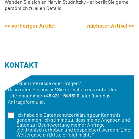
Wenden Sie sich an Marvin Studnitzky – er berät Sie gerne
persönlich zu allen Details.
<< vorheriger Artikel
nächster Artikel >>
KONTAKT
Sie haben Interesse oder Fragen?
Dann rufen Sie uns an! Sie erreichen uns unter der
Telefonnummer
+49 421 - 64361 0
oder über das
Anfrageformular.
Ich habe die
Datenschutzerklärung
zur Kenntnis
genommen. Ich stimme zu, dass meine Angaben und
Daten zur Beantwortung meiner Anfrage
elektronisch erhoben und gespeichert werden. Eine
Weitergabe an Dritte erfolgt nicht.
*