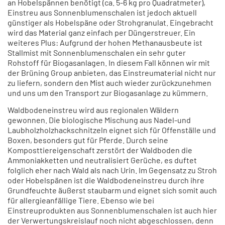
an Hobelspännen benötigt (ca. 5-6 kg pro Quadratmeter),
Einstreu aus Sonnenblumenschalen ist jedoch aktuell
günstiger als Hobelspäne oder Strohgranulat. Eingebracht
wird das Material ganz einfach per Düngerstreuer. Ein
weiteres Plus: Aufgrund der hohen Methanausbeute ist
Stallmist mit Sonnenblumenschalen ein sehr guter
Rohstoff für Biogasanlagen. In diesem Fall können wir mit
der Brüning Group anbieten, das Einstreumaterial nicht nur
zu liefern, sondern den Mist auch wieder zurückzunehmen
und uns um den Transport zur Biogasanlage zu kümmern.
Waldbodeneinstreu wird aus regionalen Wäldern
gewonnen. Die biologische Mischung aus Nadel-und
Laubholzholzhackschnitzeln eignet sich für Offenställe und
Boxen, besonders gut für Pferde. Durch seine
Komposttiereigenschaft zerstört der Waldboden die
Ammoniakketten und neutralisiert Gerüche, es duftet
folglich eher nach Wald als nach Urin. Im Gegensatz zu Stroh
oder Hobelspänen ist die Waldbodeneinstreu durch ihre
Grundfeuchte äußerst staubarm und eignet sich somit auch
für allergieanfällige Tiere. Ebenso wie bei
Einstreuprodukten aus Sonnenblumenschalen ist auch hier
der Verwertungskreislauf noch nicht abgeschlossen, denn