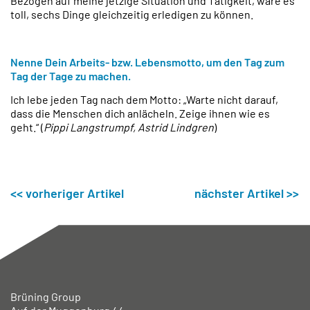
Bezogen auf meine jetzige Situation und Tätigkeit, wäre es
toll, sechs Dinge gleichzeitig erledigen zu können.
Nenne Dein Arbeits- bzw. Lebensmotto, um den Tag zum
Tag der Tage zu machen.
Ich lebe jeden Tag nach dem Motto: „Warte nicht darauf,
dass die Menschen dich anlächeln. Zeige ihnen wie es
geht.“ (
Pippi Langstrumpf, Astrid Lindgren
)
<< vorheriger Artikel
nächster Artikel >>
Brüning Group